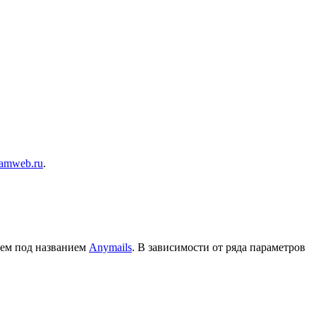
kamweb.ru
.
сем под названием
Anymails
. В зависимости от ряда параметров