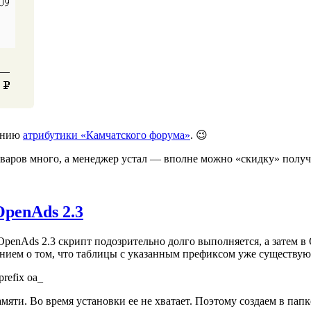
нению
атрибутики «Камчатского форума»
. 😉
товаров много, а менеджер устал — вполне можно «скидку» получ
penAds 2.3
enAds 2.3 скрипт подозрительно долго выполняется, а затем в О
ением о том, что таблицы с указанным префиксом уже существую
prefix oa_
яти. Во время установки ее не хватает. Поэтому создаем в папк