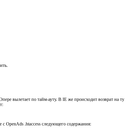
ить.
пере вылетает по тайм-ауту. В IE же происходит возврат на ту
т:
е с OpenAds .htaccess следующего содержания: