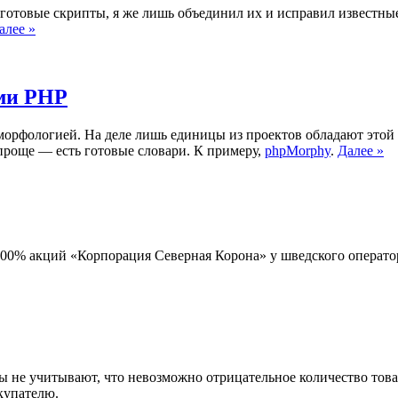
 готовые скрипты, я же лишь объединил их и исправил известны
алее »
ами PHP
 морфологией. На деле лишь единицы из проектов обладают этой
ь проще — есть готовые словари. К примеру,
phpMorphy
.
Далее »
00% акций «Корпорация Северная Корона» у шведского оператора 
не учитывают, что невозможно отрицательное количество товара
купателю.