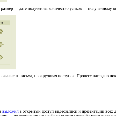
, размер — дате получения, количество усиков — полученному 
множались» письма, прокручивая ползунок. Процесс наглядно по
ов
выложил
в открытый доступ видеозаписи и презентации всех д
нции — по окончании им не были выданы даже бумажные версии