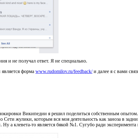
ия и не получал ответ. Я не специально.
й является форма
www.rudomilov.ru/feedback/
и далее я с вами свя
блокировки Википедии я решил поделиться собственным опытом
 по Сети жулики, которым вся моя деятельность как заноза в зад
и. Ну а клевета-то является бякой №1. Сугубо ради эксперимента