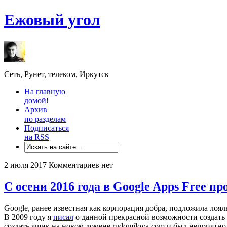
Ежовый угол
Сеть, Рунет, телеком, Иркутск
На главную
домой!
Архив
по разделам
Подписаться
на RSS
2 июля 2017
Комментариев нет
С осени 2016 года в Google Apps Free п
Google, ранее известная как корпорация добра, подложила лоя
В 2009 году я
писал
о данной прекрасной возможности создать 
создать ящик на новом домене rudomilova.com и был неприятно