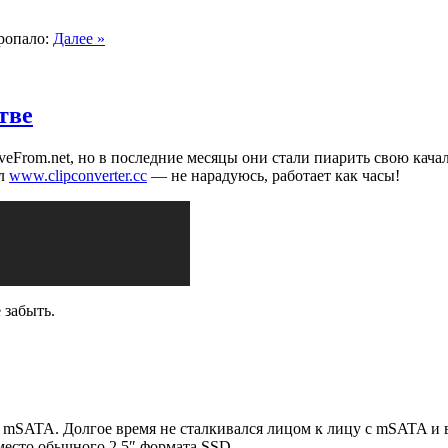
пропало:
Далее »
тве
eFrom.net, но в последние месяцы они стали пиарить свою качалк
ел
www.clipconverter.cc
— не нарадуюсь, работает как часы!
 забыть.
 mSATA. Долгое время не сталкивался лицом к лицу с mSATA и 
есто обычного 2,5″ формата SSD.