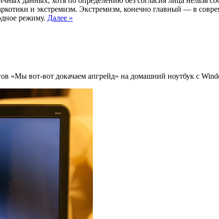
личных данных, хотя по определению без согласия лица нельзя со
аркотики и экстремизм. Экстремизм, конечно главный — в совре
одное режиму.
Далее »
ов «Мы вот-вот докачаем апгрейд» на домашний ноутбук с Wind