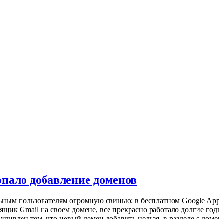
ропало добавление доменов
льным пользователям огромную свинью: в бесплатном Google App
ящик Gmail на своем домене, все прекрасно работало долгие го
 удивлен тем, что новый домен добавить нельзя, в разделе с до