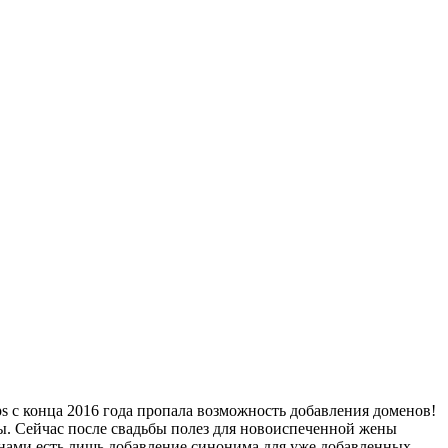
s с конца 2016 года пропала возможность добавления доменов!
ды. Сейчас после свадьбы полез для новоиспеченной жены
менами есть лишь добавление синонима для уже добавленных