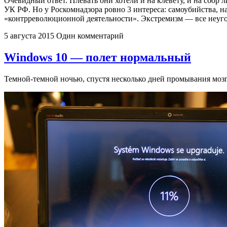
Очевидный ответ. Плевать они хотели и на клевету, и на сбор 
УК РФ. Но у Роскомнадзора ровно 3 интереса: самоубийства, н
«контрреволюционной деятельности». Экстремизм — все неуг
5 августа 2015
Один комментарий
Windows 10 — полет нормальный
Темной-темной ночью, спустя несколько дней промывания мозг