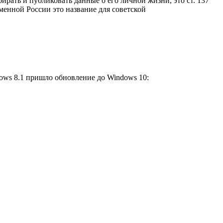
бирать и публиковать данные о его личной жизни, это ст. 137
менной России это название для советской
ows 8.1 пришло обновление до Windows 10: