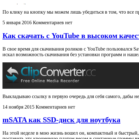
По клику на кнопку мы можем лишь убедиться в том, что все 
5 января 2016
Комментариев нет
Как скачать с YouTube в высоком качес
В свое время для скачивания роликов с YouTube пользовался Sav
искал возможность скачивания без установки программ и наш
Выкладываю ссылку в первую очередь для себя самого, дабы не
14 ноября 2015
Комментариев нет
mSATA как SSD-диск для ноутбука
На этой неделе в мою жизнь вошел он, компактный и быстрый,
поставить эту крошечную платом весом в считанные граммы вм