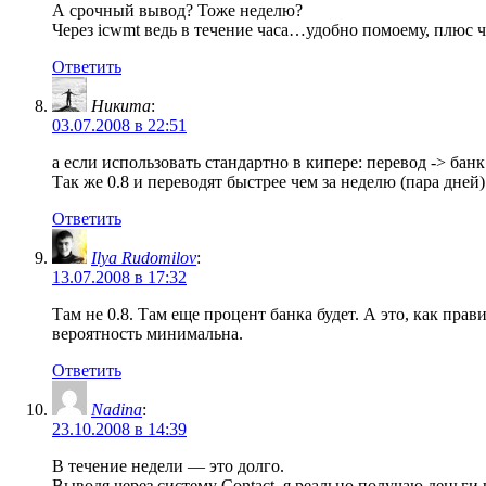
А срочный вывод? Тоже неделю?
Через icwmt ведь в течение часа…удобно помоему, плюс ч
Ответить
Никита
:
03.07.2008 в 22:51
а если использовать стандартно в кипере: перевод -> банк
Так же 0.8 и переводят быстрее чем за неделю (пара дней)
Ответить
Ilya Rudomilov
:
13.07.2008 в 17:32
Там не 0.8. Там еще процент банка будет. А это, как пра
вероятность минимальна.
Ответить
Nadina
:
23.10.2008 в 14:39
В течение недели — это долго.
Выводя через систему Contact, я реально получаю деньги 