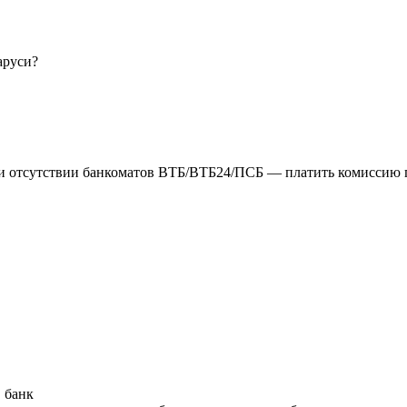
аруси?
 при отсутствии банкоматов ВТБ/ВТБ24/ПСБ — платить комиссию
 банк