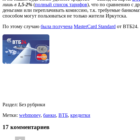
лишь в
1,5-2%
(
полный список тарифов
), что по сравнению с д
деньгами или переплачивать комиссию, т.к. требуемые банкома
способом могут пользоваться не только жители Иркутска.
По этому случаю
была получена
MasterCard Standard
от ВТБ24.
Раздел:
Без рубрики
Метки:
webmoney
,
банки
,
ВТБ
,
кредитки
17 комментариев