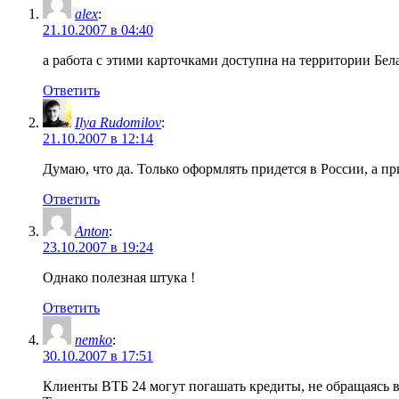
alex
:
21.10.2007 в 04:40
а работа с этими карточками доступна на территории Бел
Ответить
Ilya Rudomilov
:
21.10.2007 в 12:14
Думаю, что да. Только оформлять придется в России, а
Ответить
Anton
:
23.10.2007 в 19:24
Однако полезная штука !
Ответить
nemko
:
30.10.2007 в 17:51
Клиенты ВТБ 24 могут погашать кредиты, не обращаясь в