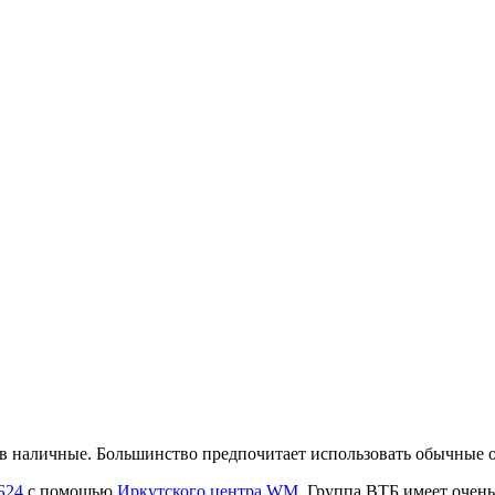
в наличные. Большинство предпочитает использовать обычные 
Б24
с помощью
Иркутского центра WM
. Группа ВТБ имеет очен