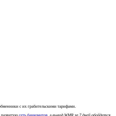
обменники с их грабительскими тарифами.
ь развитую
сеть банкоматов
, а
вывод WMR за 7 дней обойдется