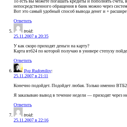
То есть вы можете погашать кредиты и пополнять счета, 
непосредственного обращения в банк можно через систе
Вот это самый удобный способ вывода денег и + расшир
Ответить
troid
:
25.11.2007 в 20:35
У как скоро приходят деньги на карту?
Карта втб24 по которой получаю в универе степуху пойд
Ответить
Ilya Rudomilov
:
25.11.2007 в 21:11
Конечно подойдет. Подойдет любая. Только именно ВТБ24
Я заказываю вывод в течение недели — приходят через не
Ответить
troid
:
25.11.2007 в 22:16