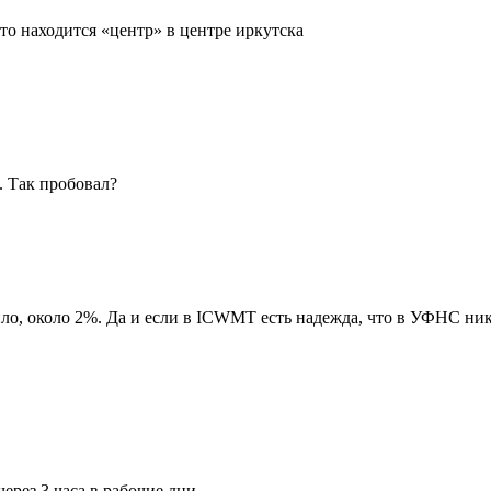
то находится «центр» в центре иркутска
. Так пробовал?
вило, около 2%. Да и если в ICWMT есть надежда, что в УФНС ни
через 3 часа в рабочие дни