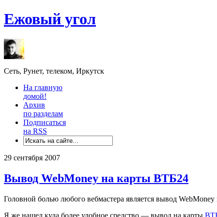
Ежовый угол
Сеть, Рунет, телеком, Иркутск
На главную
домой!
Архив
по разделам
Подписаться
на RSS
29 сентября 2007
Вывод WebMoney на карты ВТБ24
Головной болью любого вебмастера является вывод WebMoney 
Я же нашел куда более удобное средство — вывод на карты
ВТ