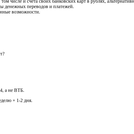
в том числе и счета своих банковских карт в рублях, альтернати
мы денежных переводов и платежей.
енные возможности.
ет?
, а не ВТБ.
делю + 1-2 дня.