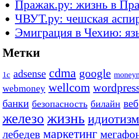
Пражак.ру: жизнь в Пра
ЧВУТ.ру: чешская аспи
Эмиграция в Чехию: язы
Метки
cdma
google
adsense
1с
money
wellcom
wordpres
webmoney
банки
веб
безопасность
билайн
жизнь
железо
идиотиз
маркетинг
лебедев
мегафо