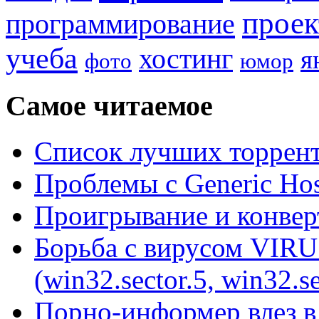
прое
программирование
учеба
хостинг
я
фото
юмор
Самое читаемое
Список лучших торрент
Проблемы с Generic Hos
Проигрывание и конве
Борьба с вирусом VIRU
(win32.sector.5, win32.se
Порно-информер влез в