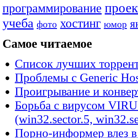
прое
программирование
учеба
хостинг
я
фото
юмор
Самое читаемое
Список лучших торрент
Проблемы с Generic Hos
Проигрывание и конве
Борьба с вирусом VIRU
(win32.sector.5, win32.se
Порно-информер влез в