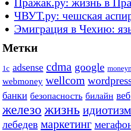
Пражак.ру: жизнь в Пра
ЧВУТ.ру: чешская аспи
Эмиграция в Чехию: язы
Метки
cdma
google
adsense
1с
money
wellcom
wordpres
webmoney
банки
веб
безопасность
билайн
жизнь
железо
идиотиз
маркетинг
лебедев
мегафо