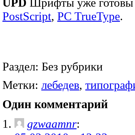
UPD
Шрифты уже готов
PostScript
,
PC TrueType
.
Раздел:
Без рубрики
Метки:
лебедев
,
типограф
Один комментарий
gzwaamnr
: