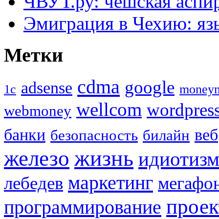
ЧВУТ.ру: чешская аспи
Эмиграция в Чехию: язы
Метки
cdma
google
adsense
1с
money
wellcom
wordpres
webmoney
банки
веб
безопасность
билайн
жизнь
железо
идиотиз
маркетинг
лебедев
мегафо
прое
программирование