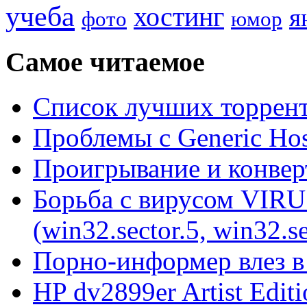
учеба
хостинг
я
фото
юмор
Самое читаемое
Список лучших торрент
Проблемы с Generic Hos
Проигрывание и конве
Борьба с вирусом VIRU
(win32.sector.5, win32.se
Порно-информер влез в
HP dv2899er Artist Editi