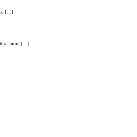
за […]
ий клавиш […]