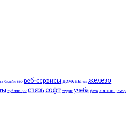
железо
веб-сервисы
домены
веб
ть
билайн
еда
связь
софт
ты
учеба
хостинг
публикации
студия
фото
юмор