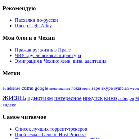
Рекомендую
Пасхалки по-русски
Плеер Light Alloy
Мои блоги о Чехии
Пражак.ру: жизнь в Праге
ЧВУТ.ру: чешская аспирантура
Эмиграция в Чехию: язык, виза, адаптация
Метки
cdma
google
sape
skype
adsense
nokia
symbian
web
1с
moneymaking
opera
жизнь
идиотизм
иркутск
кино
м
интересное
лебедев
яндекс
Самое читаемое
Список лучших торрент-трекеров
Проблемы с Generic Host Process?