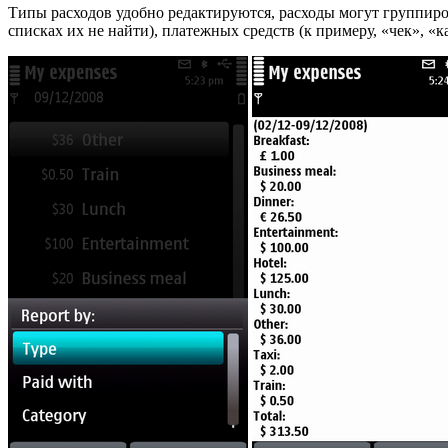
Типы расходов удобно редактируются, расходы могут группиро
списках их не найти), платежных средств (к примеру, «чек», «к