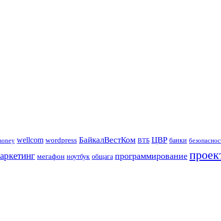
БайкалВестКом
ЦВР
wellcom
wordpress
банки
money
ВТБ
безопаснос
проек
аркетинг
программирование
мегафон
ноутбук
общага