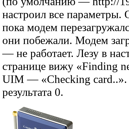
(по умолчанию — http://19
настроил все параметры. 
пока модем перезагружал
они побежали. Модем загр
— не работает. Лезу в нас
странице вижу «Finding n
UIM — «Checking card..»
результата 0.