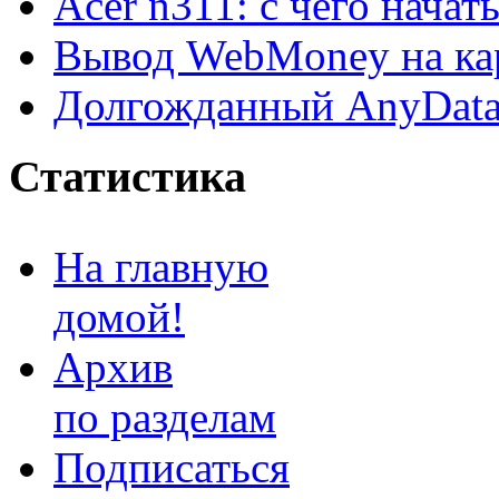
Acer n311: с чего начат
Вывод WebMoney на ка
Долгожданный AnyDat
Статистика
На главную
домой!
Архив
по разделам
Подписаться