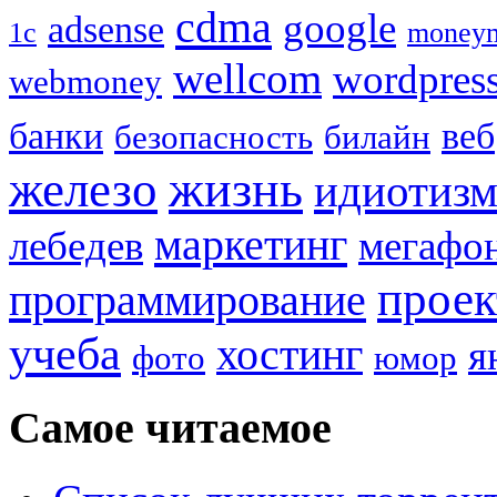
cdma
google
adsense
1с
money
wellcom
wordpres
webmoney
банки
веб
безопасность
билайн
жизнь
железо
идиотиз
маркетинг
лебедев
мегафо
прое
программирование
учеба
хостинг
я
фото
юмор
Самое читаемое