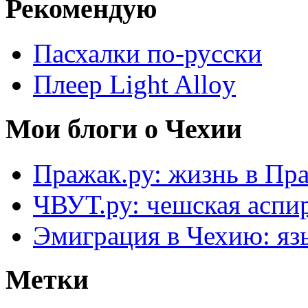
Рекомендую
Пасхалки по-русски
Плеер Light Alloy
Мои блоги о Чехии
Пражак.ру: жизнь в Пра
ЧВУТ.ру: чешская аспи
Эмиграция в Чехию: язы
Метки