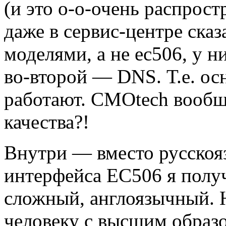
(и это о-о-очень распрос
даже в сервис-центре ска
моделями, а не ec506, у н
во-второй — DNS. Т.е. о
работают. CMOtech вообщ
качества?!
Внутри — вместо русскояз
интерфейса EC506 я полу
сложный, англоязычный. 
человеку с высшим образ