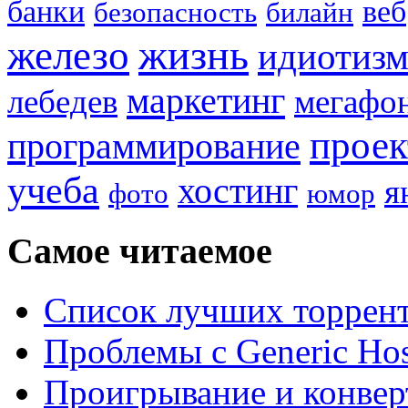
банки
веб
безопасность
билайн
жизнь
железо
идиотиз
маркетинг
лебедев
мегафо
прое
программирование
учеба
хостинг
я
фото
юмор
Самое читаемое
Список лучших торрент
Проблемы с Generic Hos
Проигрывание и конве