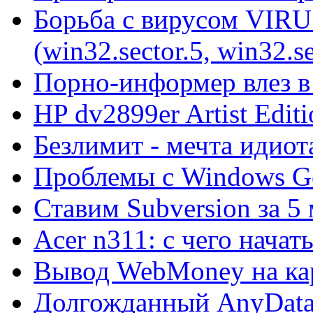
Борьба с вирусом VIRU
(win32.sector.5, win32.se
Порно-информер влез в
HP dv2899er Artist Editi
Безлимит - мечта идиот
Проблемы с Windows Ge
Ставим Subversion за 5
Acer n311: с чего начат
Вывод WebMoney на ка
Долгожданный AnyDat