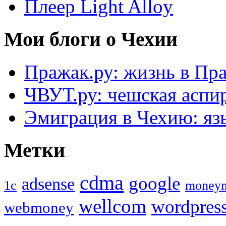
Плеер Light Alloy
Мои блоги о Чехии
Пражак.ру: жизнь в Пра
ЧВУТ.ру: чешская аспи
Эмиграция в Чехию: язы
Метки
cdma
google
adsense
1с
money
wellcom
wordpres
webmoney