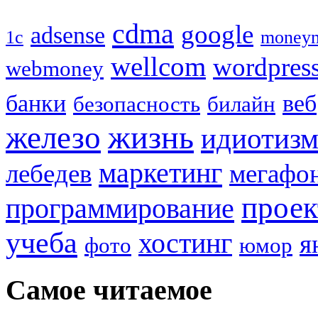
cdma
google
adsense
1с
money
wellcom
wordpres
webmoney
банки
веб
безопасность
билайн
жизнь
железо
идиотиз
маркетинг
лебедев
мегафо
прое
программирование
учеба
хостинг
я
фото
юмор
Самое читаемое