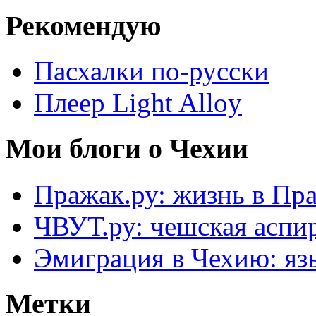
Рекомендую
Пасхалки по-русски
Плеер Light Alloy
Мои блоги о Чехии
Пражак.ру: жизнь в Пра
ЧВУТ.ру: чешская аспи
Эмиграция в Чехию: язы
Метки