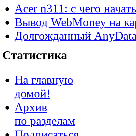
Acer n311: с чего начат
Вывод WebMoney на ка
Долгожданный AnyDat
Статистика
На главную
домой!
Архив
по разделам
Подписаться