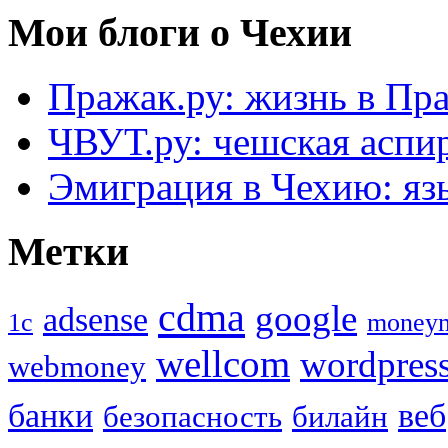
Мои блоги о Чехии
Пражак.ру: жизнь в Пра
ЧВУТ.ру: чешская аспи
Эмиграция в Чехию: язы
Метки
cdma
google
adsense
1с
money
wellcom
wordpres
webmoney
банки
веб
безопасность
билайн