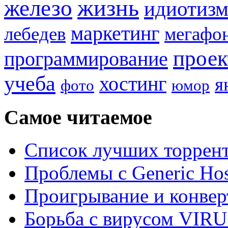
жизнь
железо
идиотиз
маркетинг
лебедев
мегафо
прое
программирование
учеба
хостинг
я
фото
юмор
Самое читаемое
Список лучших торрент
Проблемы с Generic Hos
Проигрывание и конве
Борьба с вирусом VIRU