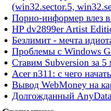
(win32.sector.5, win32.se
Порно-информер влез в
HP dv2899er Artist Editi
Безлимит - мечта идиот
Проблемы с Windows Ge
Ставим Subversion за 5
Acer n311: с чего начат
Вывод WebMoney на ка
Долгожданный AnyDat