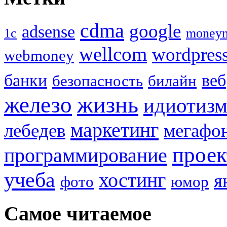
cdma
google
adsense
1с
money
wellcom
wordpres
webmoney
банки
веб
безопасность
билайн
жизнь
железо
идиотиз
маркетинг
лебедев
мегафо
прое
программирование
учеба
хостинг
я
фото
юмор
Самое читаемое