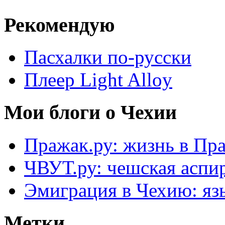
Рекомендую
Пасхалки по-русски
Плеер Light Alloy
Мои блоги о Чехии
Пражак.ру: жизнь в Пра
ЧВУТ.ру: чешская аспи
Эмиграция в Чехию: язы
Метки