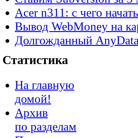
Acer n311: с чего начат
Вывод WebMoney на ка
Долгожданный AnyDat
Статистика
На главную
домой!
Архив
по разделам