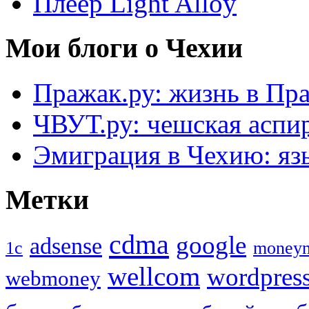
Плеер Light Alloy
Мои блоги о Чехии
Пражак.ру: жизнь в Пра
ЧВУТ.ру: чешская аспи
Эмиграция в Чехию: язы
Метки
cdma
google
adsense
1с
money
wellcom
wordpres
webmoney