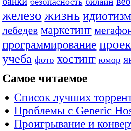
банки
веб
безопасность
билайн
жизнь
железо
идиотиз
маркетинг
лебедев
мегафо
прое
программирование
учеба
хостинг
я
фото
юмор
Самое читаемое
Список лучших торрент
Проблемы с Generic Hos
Проигрывание и конве