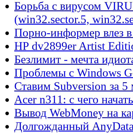
Борьба с вирусом VIRU
(win32.sector.5, win32.se
Порно-информер влез в
HP dv2899er Artist Editi
Безлимит - мечта идиот
Проблемы с Windows Ge
Ставим Subversion за 5
Acer n311: с чего начат
Вывод WebMoney на ка
Долгожданный AnyDat