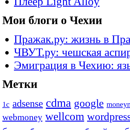
Плеер Light Alloy
Мои блоги о Чехии
Пражак.ру: жизнь в Пра
ЧВУТ.ру: чешская аспи
Эмиграция в Чехию: язы
Метки
cdma
google
adsense
1с
money
wellcom
wordpres
webmoney