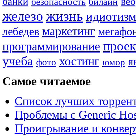
банки
веб
безопасность
билайн
жизнь
железо
идиотиз
маркетинг
лебедев
мегафо
прое
программирование
учеба
хостинг
я
фото
юмор
Самое читаемое
Список лучших торрент
Проблемы с Generic Hos
Проигрывание и конве