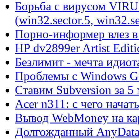
Борьба с вирусом VIRU
(win32.sector.5, win32.se
Порно-информер влез в
HP dv2899er Artist Editi
Безлимит - мечта идиот
Проблемы с Windows Ge
Ставим Subversion за 5
Acer n311: с чего начат
Вывод WebMoney на ка
Долгожданный AnyDat