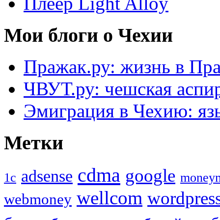
Плеер Light Alloy
Мои блоги о Чехии
Пражак.ру: жизнь в Пра
ЧВУТ.ру: чешская аспи
Эмиграция в Чехию: язы
Метки
cdma
google
adsense
1с
money
wellcom
wordpres
webmoney