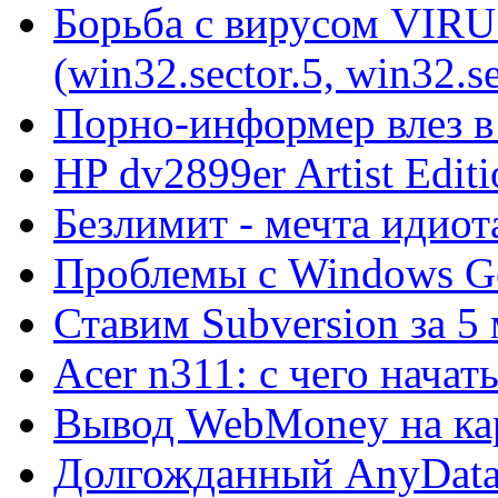
Борьба с вирусом VIRU
(win32.sector.5, win32.se
Порно-информер влез в
HP dv2899er Artist Editi
Безлимит - мечта идиот
Проблемы с Windows Ge
Ставим Subversion за 5
Acer n311: с чего начат
Вывод WebMoney на ка
Долгожданный AnyDat