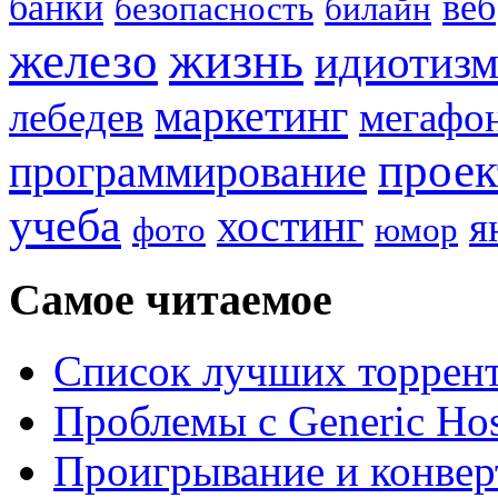
банки
веб
безопасность
билайн
жизнь
железо
идиотиз
маркетинг
лебедев
мегафо
прое
программирование
учеба
хостинг
я
фото
юмор
Самое читаемое
Список лучших торрент
Проблемы с Generic Hos
Проигрывание и конве