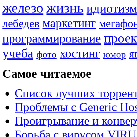
жизнь
железо
идиотиз
маркетинг
лебедев
мегафо
прое
программирование
учеба
хостинг
я
фото
юмор
Самое читаемое
Список лучших торрент
Проблемы с Generic Hos
Проигрывание и конве
Борьба с вирусом VIRU