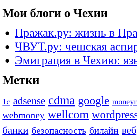
Мои блоги о Чехии
Пражак.ру: жизнь в Пра
ЧВУТ.ру: чешская аспи
Эмиграция в Чехию: язы
Метки
cdma
google
adsense
1с
money
wellcom
wordpres
webmoney
банки
веб
безопасность
билайн