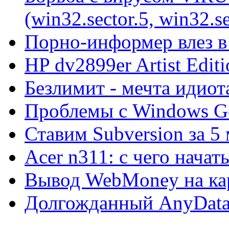
(win32.sector.5, win32.se
Порно-информер влез в
HP dv2899er Artist Editi
Безлимит - мечта идиот
Проблемы с Windows Ge
Ставим Subversion за 5
Acer n311: с чего начат
Вывод WebMoney на ка
Долгожданный AnyDat