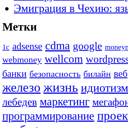
Эмиграция в Чехию: язы
Метки
cdma
google
adsense
1с
money
wellcom
wordpres
webmoney
банки
веб
безопасность
билайн
жизнь
железо
идиотиз
маркетинг
лебедев
мегафо
прое
программирование