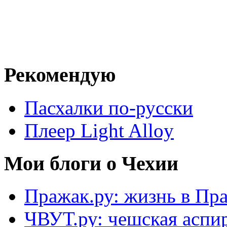
Рекомендую
Пасхалки по-русски
Плеер Light Alloy
Мои блоги о Чехии
Пражак.ру: жизнь в Пра
ЧВУТ.ру: чешская аспи