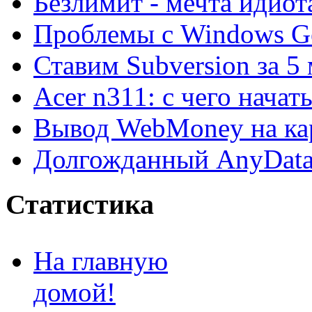
Безлимит - мечта идиот
Проблемы с Windows Ge
Ставим Subversion за 5
Acer n311: с чего начат
Вывод WebMoney на ка
Долгожданный AnyDat
Статистика
На главную
домой!