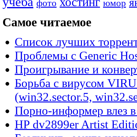
учеба
хостинг
я
фото
юмор
Самое читаемое
Список лучших торрент
Проблемы с Generic Hos
Проигрывание и конве
Борьба с вирусом VIRU
(win32.sector.5, win32.se
Порно-информер влез в
HP dv2899er Artist Editi