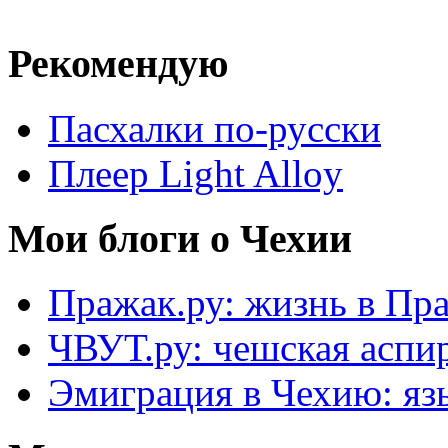
Рекомендую
Пасхалки по-русски
Плеер Light Alloy
Мои блоги о Чехии
Пражак.ру: жизнь в Пра
ЧВУТ.ру: чешская аспи
Эмиграция в Чехию: язы