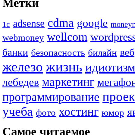
Метки
cdma
google
adsense
1с
money
wellcom
wordpres
webmoney
банки
веб
безопасность
билайн
жизнь
железо
идиотиз
маркетинг
лебедев
мегафо
прое
программирование
учеба
хостинг
я
фото
юмор
Самое читаемое