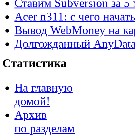
Ставим Subversion за 5
Acer n311: с чего начат
Вывод WebMoney на ка
Долгожданный AnyDat
Статистика
На главную
домой!
Архив
по разделам