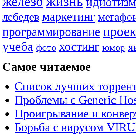
жизнь
железо
идиотиз
маркетинг
лебедев
мегафо
прое
программирование
учеба
хостинг
я
фото
юмор
Самое читаемое
Список лучших торрент
Проблемы с Generic Hos
Проигрывание и конве
Борьба с вирусом VIRU