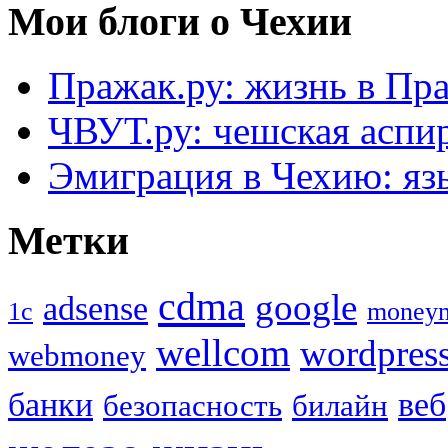
Мои блоги о Чехии
Пражак.ру: жизнь в Пра
ЧВУТ.ру: чешская аспи
Эмиграция в Чехию: язы
Метки
cdma
google
adsense
1с
money
wellcom
wordpres
webmoney
банки
веб
безопасность
билайн