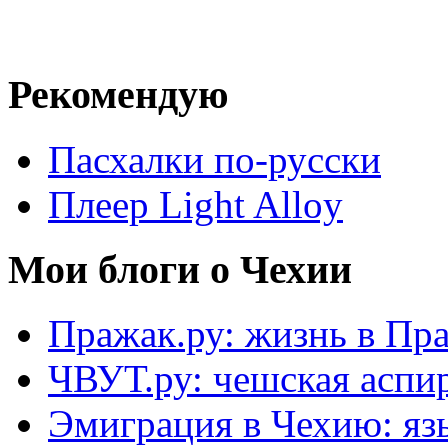
Рекомендую
Пасхалки по-русски
Плеер Light Alloy
Мои блоги о Чехии
Пражак.ру: жизнь в Пра
ЧВУТ.ру: чешская аспи
Эмиграция в Чехию: язы