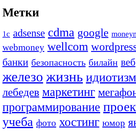
Метки
cdma
google
adsense
1с
money
wellcom
wordpres
webmoney
банки
веб
безопасность
билайн
жизнь
железо
идиотиз
маркетинг
лебедев
мегафо
прое
программирование
учеба
хостинг
я
фото
юмор