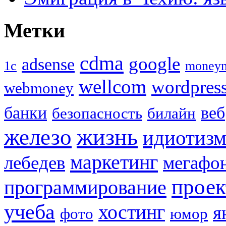
Метки
cdma
google
adsense
1с
money
wellcom
wordpres
webmoney
банки
веб
безопасность
билайн
жизнь
железо
идиотиз
маркетинг
лебедев
мегафо
прое
программирование
учеба
хостинг
я
фото
юмор