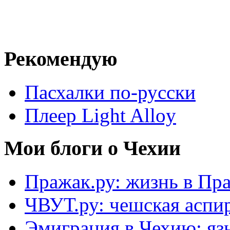
Рекомендую
Пасхалки по-русски
Плеер Light Alloy
Мои блоги о Чехии
Пражак.ру: жизнь в Пра
ЧВУТ.ру: чешская аспи
Эмиграция в Чехию: язы