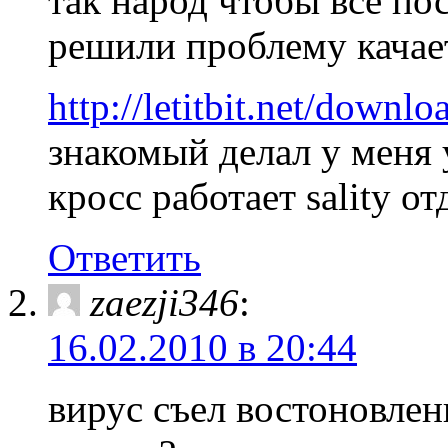
так народ чтобы все по
решили проблему качает
http://letitbit.net/dow
знакомый делал у меня 
кросс работает sality о
Ответить
zaezji346
:
16.02.2010 в 20:44
вирус съел востоновлен