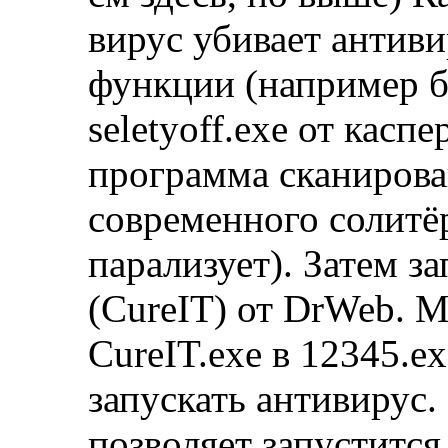
вирус убивает антиви
функции (например б
seletyoff.exe от касп
программа сканирован
современного солитёр
парализует). Затем 
(CureIT) от DrWeb. 
CureIT.exe в 12345.e
запускать антивирус. 
позволяет запустится