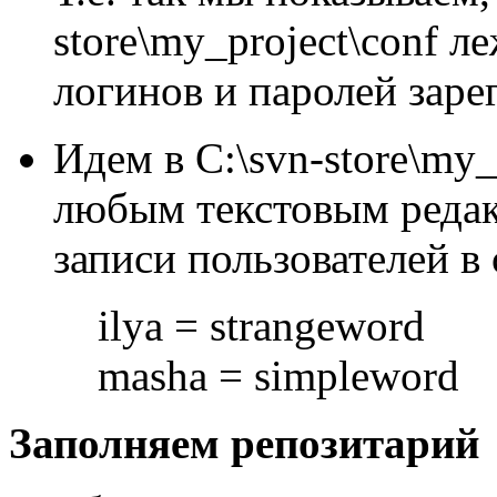
store\my_project\conf л
логинов и паролей заре
Идем в C:\svn-store\my_
любым текстовым редак
записи пользователей в 
ilya = strangeword
masha = simpleword
Заполняем репозитарий