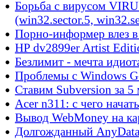
Борьба с вирусом VIRU
(win32.sector.5, win32.se
Порно-информер влез в
HP dv2899er Artist Editi
Безлимит - мечта идиот
Проблемы с Windows Ge
Ставим Subversion за 5
Acer n311: с чего начат
Вывод WebMoney на ка
Долгожданный AnyDat