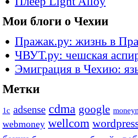
Плеер Light Alloy
Мои блоги о Чехии
Пражак.ру: жизнь в Пра
ЧВУТ.ру: чешская аспи
Эмиграция в Чехию: язы
Метки
cdma
google
adsense
1с
money
wellcom
wordpres
webmoney