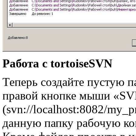
Работа с tortoiseSVN
Теперь создайте пустую п
правой кнопке мыши «SV
(svn://localhost:8082/my_pr
данную папку рабочую ко