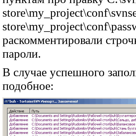
store\my_project\conf\svnse
store\my_project\conf\pas
раскомментировали строчк
пароли.
В случае успешного запол
подобное: