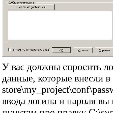
У вас должны спросить ло
данные, которые внесли в 
store\my_project\conf\pas
ввода логина и пароля вы 
пунктам про правку C:\sv