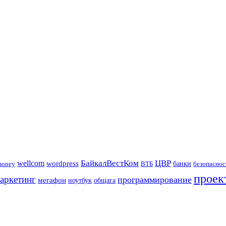
БайкалВестКом
ЦВР
wellcom
wordpress
банки
money
ВТБ
безопаснос
проек
аркетинг
программирование
мегафон
ноутбук
общага