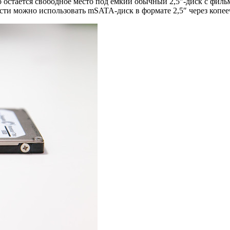
что остается свободное место под емкий обычный 2,5″-диск с фи
сти можно использовать mSATA-диск в формате 2,5″ через копее