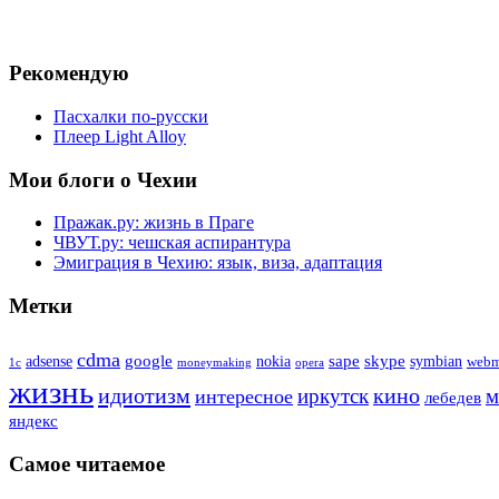
Рекомендую
Пасхалки по-русски
Плеер Light Alloy
Мои блоги о Чехии
Пражак.ру: жизнь в Праге
ЧВУТ.ру: чешская аспирантура
Эмиграция в Чехию: язык, виза, адаптация
Метки
cdma
google
sape
skype
adsense
nokia
symbian
web
1с
moneymaking
opera
жизнь
идиотизм
иркутск
кино
м
интересное
лебедев
яндекс
Самое читаемое