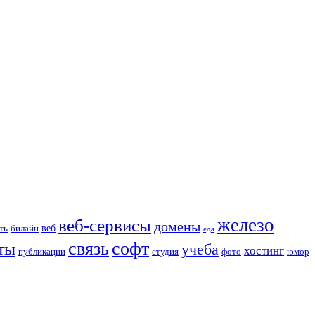
железо
веб-сервисы
домены
веб
ть
билайн
еда
связь
софт
ты
учеба
хостинг
публикации
студия
фото
юмор