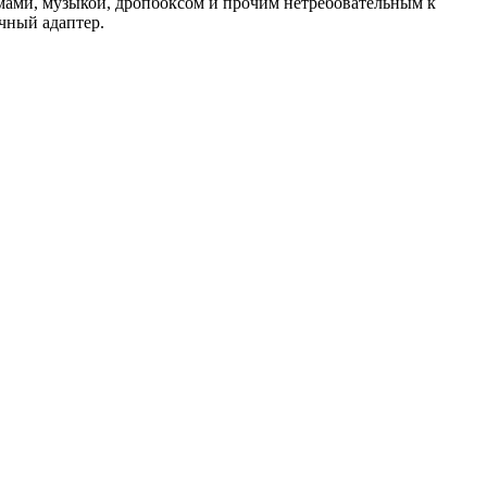
льмами, музыкой, дропбоксом и прочим нетребовательным к
чный адаптер.